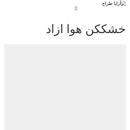
خشککن هوا ازاد