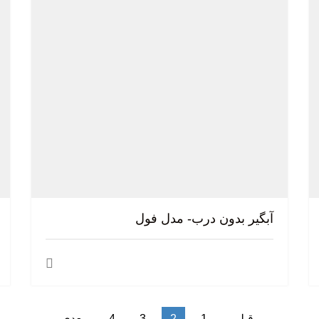
آبگیر بدون درب- مدل فول
قبلی
1
2
3
4
بعدی