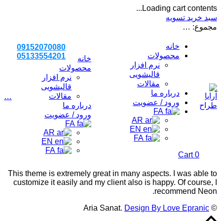
Loading cart contents...
سبد خرید
تسویه
مجموع:
…
خانه
09152070080
محصولات
05133554201
خانه
نرم افزار
محصولات
قالیشویی
نرم افزار
مقالات
قالیشویی
درباره ما
مقالات
…
ورود / عضویت
درباره ما
FA
ورود / عضویت
AR
FA
EN
AR
FA
EN
FA
Cart
0
This theme is extremely great in many aspects. I was able to
customize it easily and my client also is happy. Of course, I
recommend Neon.
Design By Love Epranic
© Aria Sanat.