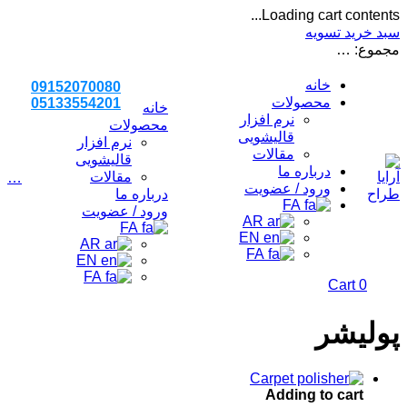
Loading cart contents...
سبد خرید
تسویه
مجموع:
…
خانه
09152070080
محصولات
05133554201
خانه
نرم افزار
محصولات
قالیشویی
نرم افزار
مقالات
قالیشویی
درباره ما
مقالات
…
ورود / عضویت
درباره ما
FA
ورود / عضویت
AR
FA
EN
AR
FA
EN
FA
Cart
0
پولیشر
Adding to cart