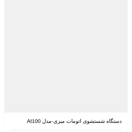
دستگاه شستشوی اتومات میزی-مدل At100