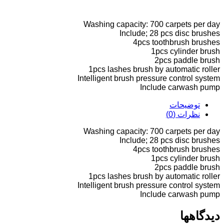
Washing capacity: 700 carpets per day
Include; 28 pcs disc brushes
4pcs toothbrush brushes
1pcs cylinder brush
2pcs paddle brush
1pcs lashes brush by automatic roller
Intelligent brush pressure control system
Include carwash pump
توضیحات
نظرات (0)
Washing capacity: 700 carpets per day
Include; 28 pcs disc brushes
4pcs toothbrush brushes
1pcs cylinder brush
2pcs paddle brush
1pcs lashes brush by automatic roller
Intelligent brush pressure control system
Include carwash pump
دیدگاهها