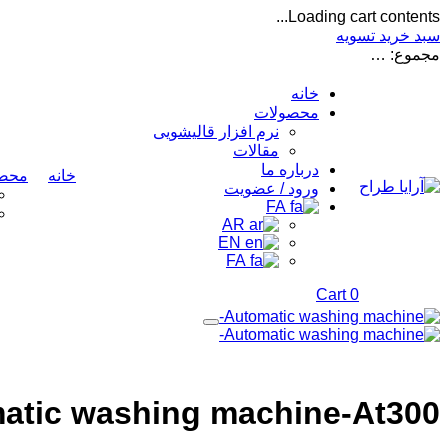
Loading cart contents...
سبد خرید
تسویه
مجموع:
…
خانه
محصولات
نرم افزار قالیشویی
مقالات
درباره ما
خانه
محصو
ورود / عضویت
FA
AR
EN
FA
Cart
0
atic washing machine-At300