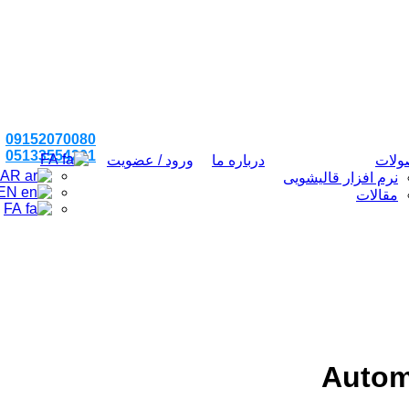
09152070080
05133554201
FA
لات
درباره ما
ورود / عضویت
AR
نرم افزار قالیشویی
EN
مقالات
FA
Autom